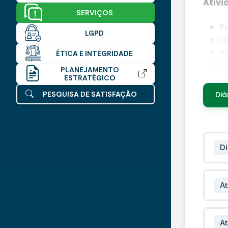
Ativi
SERVIÇOS
Pr
LGPD
Le
At
ÉTICA E INTEGRIDADE
Di
PLANEJAMENTO
Pa
ESTRATÉGICO
PESQUISA DE SATISFAÇÃO
Diá
Atos 
No
In
Ba
Di
Ed
At
At