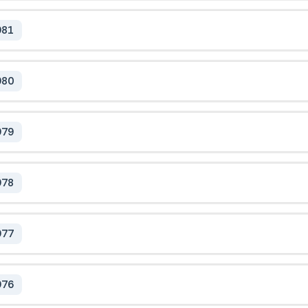
981
980
979
978
977
976