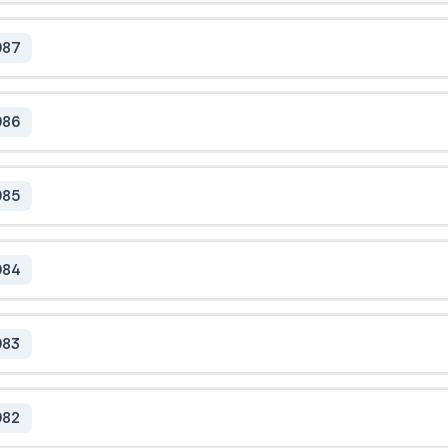
987
986
985
984
983
982