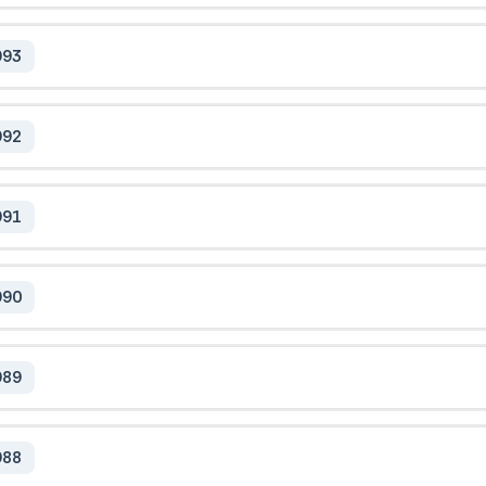
993
992
991
990
989
988