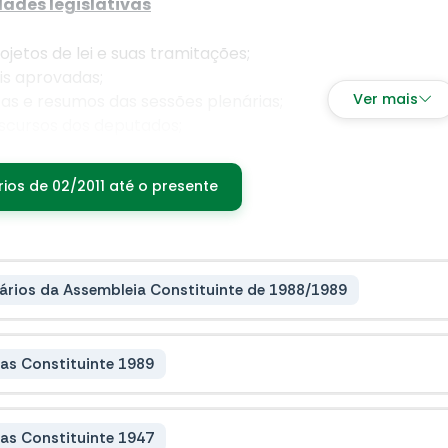
dades legislativas
ojetos de lei e suas tramitações;
is aprovadas;
Ver mais
as e resumos das sessões plenárias;
scursos dos deputados;
receres das comissões.
rios de 02/2011 até o presente
Administrativos
meações e dispensas (exonerações) de servidores;
formações sobre licitações e contratos;
lanços financeiros e fiscais (prestações de contas);
ários da Assembleia Constituinte de 1988/1989
itais e comunicados oficiais.
as Constituinte 1989
as Constituinte 1947