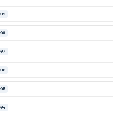
999
998
997
996
995
994