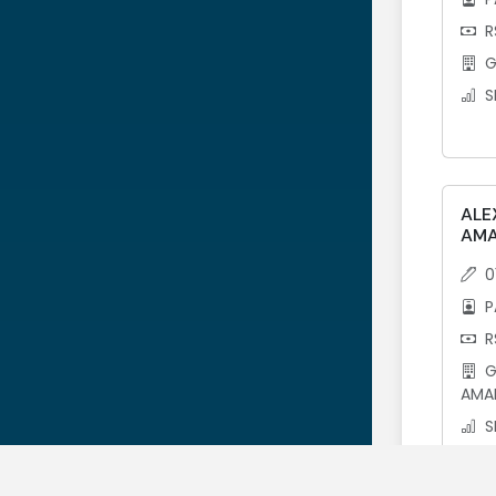
R
G
S
ALE
AM
0
P
R
G
AMA
S