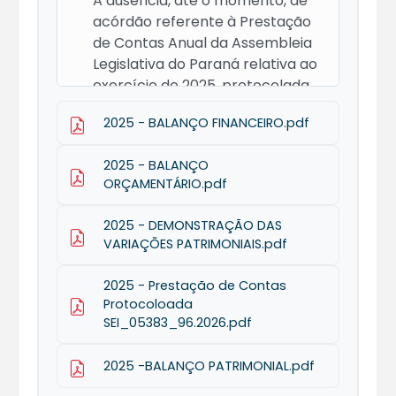
A ausência, até o momento, de
acórdão referente à Prestação
de Contas Anual da Assembleia
Legislativa do Paraná relativa ao
exercício de 2025, protocolada
em 31/03/2026 sob o nº
2025 - BALANÇO FINANCEIRO.pdf
223872/2026, decorre do fato de
que o processo encontra-se em
2025 - BALANÇO
fase de análise técnica no
ORÇAMENTÁRIO.pdf
âmbito do Tribunal de Contas do
Estado do Paraná, etapa
2025 - DEMONSTRAÇÃO DAS
indispensável e prévia à
VARIAÇÕES PATRIMONIAIS.pdf
apreciação pelo Plenário.
2025 - Prestação de Contas
Protocoloada
SEI_05383_96.2026.pdf
2025 -BALANÇO PATRIMONIAL.pdf