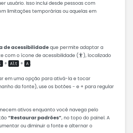
 usuário. Isso inclui desde pessoas com
s com limitações temporárias ou aquelas em
 de acessibilidade
que permite adaptar a
te com o ícone de acessibilidade (
), localizado
+
+
.
l
Alt
A
car em uma opção para ativá-la e tocar
manho da fonte), use os botões
−
e
+
para regular
ecem ativos enquanto você navega pelo
otão
“Restaurar padrões”
, no topo do painel. A
mentar ou diminuir a fonte e alternar o