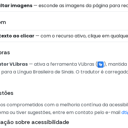
ltar imagens
— esconde as imagens da página para redu
om
texto ao clicar
— com o recurso ativo, clique em qualquer
bras
tor VLibras
— ativa a ferramenta VLibras (
), mantida
 para a Língua Brasileira de Sinais. O tradutor é carrega
stões
os comprometidos com a melhoria contínua da acessibili
ema ou tiver sugestões, entre em contato pelo e-mail
dt
lação sobre acessibilidade