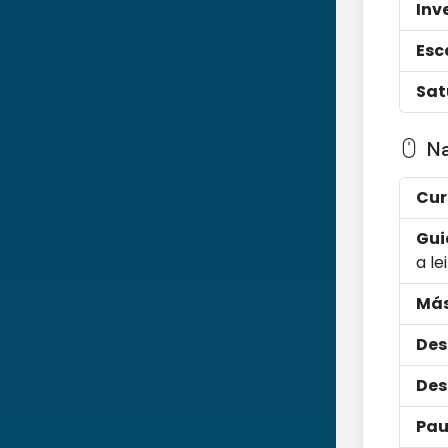
Inv
Esc
Sat
N
Cur
Gui
a le
Más
Des
Des
Pau