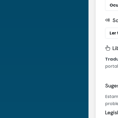
Ocu
S
Ler 
Li
Tradu
portal
Suge
Estam
probl
Legis