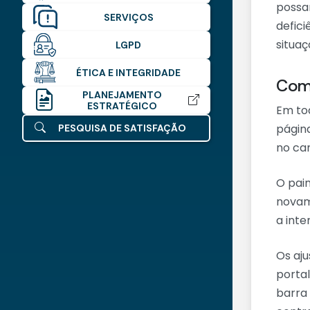
possa
SERVIÇOS
defici
situaç
LGPD
ÉTICA E INTEGRIDADE
Como
PLANEJAMENTO
ESTRATÉGICO
Em to
página
PESQUISA DE SATISFAÇÃO
no can
O pain
novam
a inte
Os aju
portal
barra 