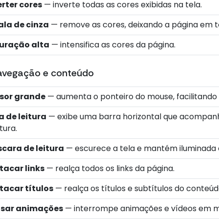
erter cores
— inverte todas as cores exibidas na tela.
ala de cinza
— remove as cores, deixando a página em to
uração alta
— intensifica as cores da página.
avegação e conteúdo
sor grande
— aumenta o ponteiro do mouse, facilitando l
a de leitura
— exibe uma barra horizontal que acompanha 
itura.
cara de leitura
— escurece a tela e mantém iluminada a
tacar links
— realça todos os links da página.
tacar títulos
— realça os títulos e subtítulos do conteúd
sar animações
— interrompe animações e vídeos em 