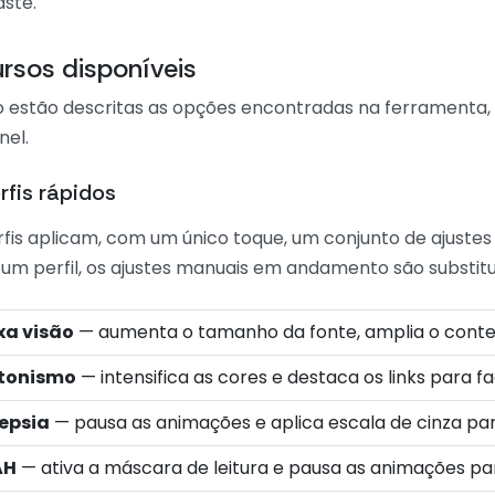
aste.
rsos disponíveis
o estão descritas as opções encontradas na ferramen
nel.
rfis rápidos
rfis aplicam, com um único toque, um conjunto de ajuste
 um perfil, os ajustes manuais em andamento são substitu
xa visão
— aumenta o tamanho da fonte, amplia o conteúd
tonismo
— intensifica as cores e destaca os links para fa
lepsia
— pausa as animações e aplica escala de cinza para
AH
— ativa a máscara de leitura e pausa as animações pa