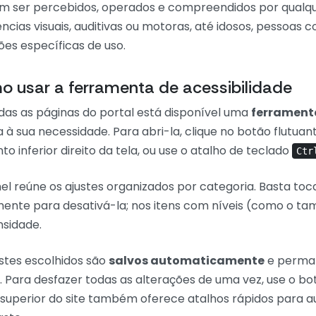
m ser percebidos, operados e compreendidos por qualquer
ências visuais, auditivas ou motoras, até idosos, pessoa
ões específicas de uso.
 usar a ferramenta de acessibilidade
das as páginas do portal está disponível uma
ferramenta
 à sua necessidade. Para abri-la, clique no botão flutuan
to inferior direito da tela, ou use o atalho de teclado
Ctr
el reúne os ajustes organizados por categoria. Basta to
ente para desativá-la; nos itens com níveis (como o ta
nsidade.
stes escolhidos são
salvos automaticamente
e perman
. Para desfazer todas as alterações de uma vez, use o b
superior do site também oferece atalhos rápidos para au