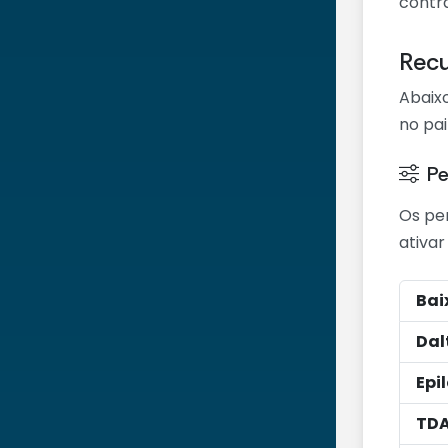
contr
Recu
Abaix
no pai
Pe
Os pe
ativar
Bai
Dal
Epi
TD