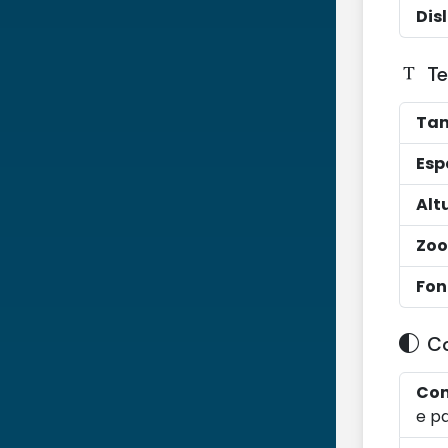
Dis
Te
Tam
Esp
Alt
Zoo
Fon
Co
Con
e pa