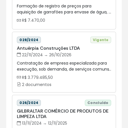
abaixo, conforme condições e exigências
Formação de registro de preços para
estabelecidas neste instrumento.
aquisição de garrafões para envase de água,
a fim de atender a demanda das unidades
R$ 7.470,00
administrativas da Assembleia Legislativa do
Estado do Paraná.
028/2024
Vigente
Antuérpia Construções LTDA
22/11/2024 → 26/10/2026
Contratação de empresa especializada para
execução, sob demanda, de serviços comuns
de engenharia em obras de manutenções
R$ 3.779.485,50
prediais preventivas e/ou corretivas, com
2 documentos
fornecimento incluso de materiais e mão de
obra sem dedicação exclusiva, conforme
condições e exigências estabelecidas neste
026/2024
Concluído
instrumento e nos seus anexos.
GILBRALTAR COMÉRCIO DE PRODUTOS DE
LIMPEZA LTDA
13/11/2024 → 12/11/2025