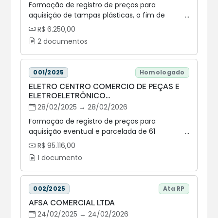
Formação de registro de preços para
aquisição de tampas plásticas, a fim de
atender a demanda das unidades
R$ 6.250,00
administrativas da Assembleia Legislativa do
2 documentos
Estado do Paraná, conforme condições e
exigências estabelecidas neste instrumento.
001/2025
Homologado
ELETRO CENTRO COMERCIO DE PEÇAS E
ELETROELETRÔNICO...
28/02/2025 → 28/02/2026
Formação de registro de preços para
aquisição eventual e parcelada de 61
(sessenta e um) APARELHOS DE AR
R$ 95.116,00
CONDICIONADO, inverter, para os sistemas
1 documento
Split, Hi Wall, Piso Teto e Cassete (teto), em
conformidade com especificações e
condições constantes neste termo, para
002/2025
Ata RP
atender a demanda das unidades
AFSA COMERCIAL LTDA
administrativas da Assembleia Legislativa do
Estado do Paraná, nos termos da tabela
24/02/2025 → 24/02/2026