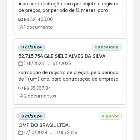
A presente licitação tem por objeto o registro
de preços, por período de 12 meses, para
eventual contratação de empresa
R$ 521.460,00
especializada no fornecimento de bobinas de
1 documento
papel higiênico e de papel toalha, de refis de
sabonete espuma, de gel antisséptico para
mãos e de higienizador de assentos sanitários,
027/2024
Cancelada
bem como para o fornecimento (em regime
52.715.754 GLEISIELE ALVES DA SILVA
de comodato), instalação e manutenção de
equipamentos para armazenamento e
11/11/2024 → 11/11/2025
disponibilização dos produtos, fornecimento
Formação de registro de preços, pelo período
de frascos e galões de álcool gel e lixeiras.
de 1 (um) ano, para contratação de empresa
especializada no fornecimento de água de
R$ 35.367,84
coco e sucos, conforme especificações,
2 documentos
condições constantes nos termos da tabela
abaixo e exigências estabelecidas neste Aviso
de Contratação Direta e seus anexos.
023/2024
Vigente
OMP DO BRASIL LTDA.
17/10/2024 → 17/10/2025