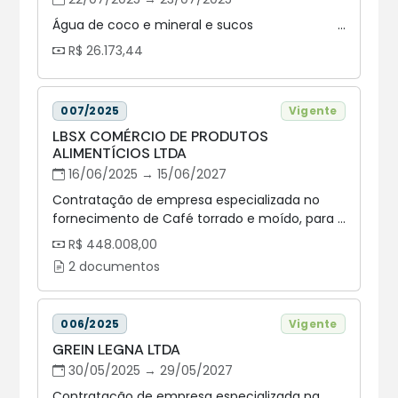
Água de coco e mineral e sucos
R$ 26.173,44
007/2025
Vigente
LBSX COMÉRCIO DE PRODUTOS
ALIMENTÍCIOS LTDA
16/06/2025 → 15/06/2027
Contratação de empresa especializada no
fornecimento de Café torrado e moído, para
atender a demanda da Assembleia Legislativa
R$ 448.008,00
do Estado do Paraná, nos termos da tabela do
2 documentos
item 2.1, em conformidade com as
especificações e condições constantes no
Edital e anexos.
006/2025
Vigente
GREIN LEGNA LTDA
30/05/2025 → 29/05/2027
Contratação de empresa especializada na