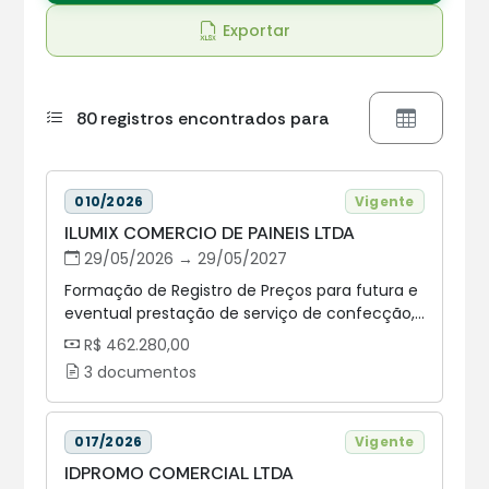
Exportar
80 registros encontrados para
010/2026
Vigente
ILUMIX COMERCIO DE PAINEIS LTDA
29/05/2026 → 29/05/2027
Formação de Registro de Preços para futura e
eventual prestação de serviço de confecção,
instalação, remoção e fornecimento de
R$ 462.280,00
componentes de sinalização visual para
3 documentos
atender a demanda do complexo da
Assembleia Legislativa do Estado do Paraná.
017/2026
Vigente
IDPROMO COMERCIAL LTDA