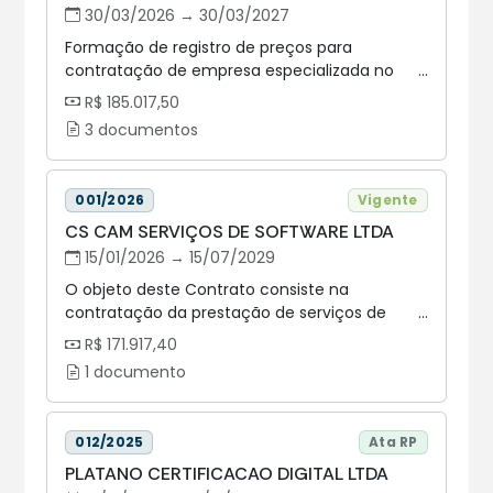
30/03/2026 → 30/03/2027
Formação de registro de preços para
contratação de empresa especializada no
fornecimento de coffee break, coquetel, kit
R$ 185.017,50
lanche e refeições prontas tipo “marmitex”,
3 documentos
conforme demanda, para atender as
necessidades da Assembleia Legislativa do
Estado do Paraná - ALEP. LOTE 2 - Coquetel
001/2026
Vigente
CS CAM SERVIÇOS DE SOFTWARE LTDA
15/01/2026 → 15/07/2029
O objeto deste Contrato consiste na
contratação da prestação de serviços de
subscrição (assinatura) das licenças de
R$ 171.917,40
softwares para elaboração de projetos com
1 documento
metodologia Building Information Modeling
(BIM) para atender as necessidades da
Assembleia Legislativa do Estado do Paraná,
012/2025
Ata RP
conforme condições e especificações
PLATANO CERTIFICACAO DIGITAL LTDA
técnicas constantes do Termo de Referência