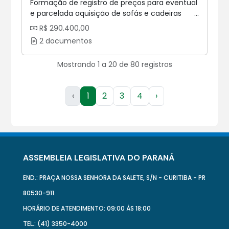
Formação de registro de preços para eventual
e parcelada aquisição de sofás e cadeiras
para atender as necessidades da Assembleia
R$ 290.400,00
Legislativa do Estado do Paraná. LOTE 2 -
2 documentos
cadeiras Operacionais
Mostrando 1 a 20 de 80 registros
‹
1
2
3
4
›
ASSEMBLEIA LEGISLATIVA DO PARANÁ
END.: PRAÇA NOSSA SENHORA DA SALETE, S/N - CURITIBA - PR
80530-911
HORÁRIO DE ATENDIMENTO: 09:00 ÀS 18:00
TEL.: (41) 3350-4000