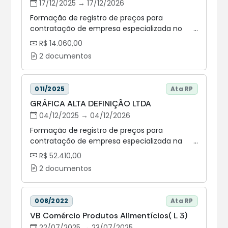
- Anexo I do Edital da contratação. Software
17/12/2025 → 17/12/2026
Autodesk Collection Autodesk Architecture,
Formação de registro de preços para
demais informações de acordo com Termo
contratação de empresa especializada no
de Referência e/ou Descritivo Técnico do
fornecimento de Certificados Digitais, para
R$ 14.060,00
Processo, UNID. DE MEDIDA: Unitário / Marca:
atendimento das demandas das unidades
Autodesk Collection Autodesk Architecture.
2 documentos
administrativas e dos gabinetes
parlamentares da Assembleia Legislativa do
Estado do Paraná - ALEP.
011/2025
Ata RP
GRÁFICA ALTA DEFINIÇÃO LTDA
04/12/2025 → 04/12/2026
Formação de registro de preços para
contratação de empresa especializada na
confecção/fornecimento de materiais
R$ 52.410,00
gráficos e papéis, para atendimento das
2 documentos
demandas das unidades administrativas e dos
gabinetes parlamentares da Assembleia
Legislativa do Estado do Paraná - ALEP.
008/2022
Ata RP
VB Comércio Produtos Alimentícios( L 3)
22/07/2025 → 23/07/2025