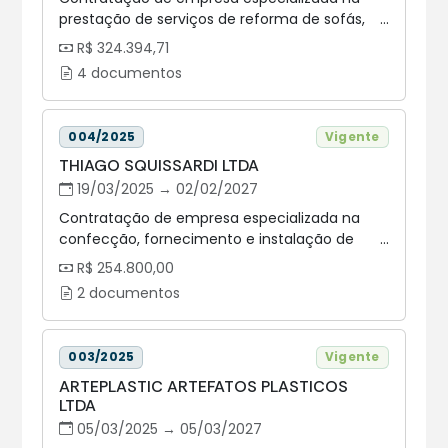
prestação de serviços de reforma de sofás,
poltronas e cadeiras de escritório, com
R$ 324.394,71
fornecimento de materiais específicos
4 documentos
destinados aos reparos dos bens móveis
pertencentes à ALEP, bem como de empresa
especializada no fornecimento de peças de
004/2025
Vigente
pistão de cadeiras de escritório.
THIAGO SQUISSARDI LTDA
19/03/2025 → 02/02/2027
Contratação de empresa especializada na
confecção, fornecimento e instalação de
moldura e seus respectivos acessórios, para
R$ 254.800,00
tender a demanda das unidades
2 documentos
administrativas da Assembleia Legislativa do
Estado do Paraná, nos termos da tabela do
item 2.1, em conformidade com as
003/2025
Vigente
especificações e condições constantes nesse
ARTEPLASTIC ARTEFATOS PLASTICOS
instrumento.
LTDA
05/03/2025 → 05/03/2027