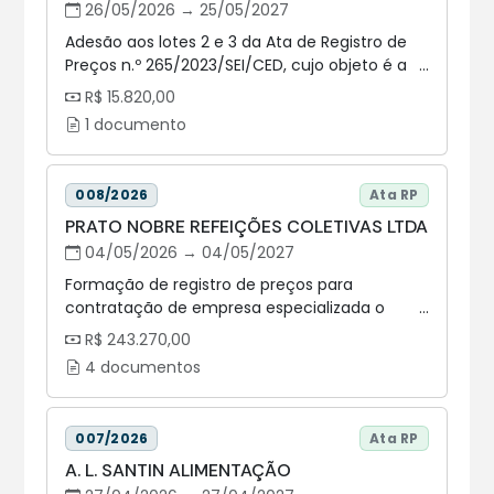
26/05/2026 → 25/05/2027
Adesão aos lotes 2 e 3 da Ata de Registro de
Preços n.º 265/2023/SEI/CED, cujo objeto é a
prestação de serviço de empresa
R$ 15.820,00
especializada em confecção de porta
1 documento
crachás e cordões personalizados para
crachás, para atender a demanda da
Assembleia Legislativa do Estado do Paraná –
008/2026
Ata RP
ALEP
PRATO NOBRE REFEIÇÕES COLETIVAS LTDA
04/05/2026 → 04/05/2027
Formação de registro de preços para
contratação de empresa especializada o
fornecimento de coffee break, coquetel, kit
R$ 243.270,00
lanche e refeições prontas tipo “marmitex”,
4 documentos
conforme demanda, para atender as
necessidades da Assembleia Legislativa do
Estado do Paraná - ALEP. LOTE 1 - Coffee Break
007/2026
Ata RP
A. L. SANTIN ALIMENTAÇÃO