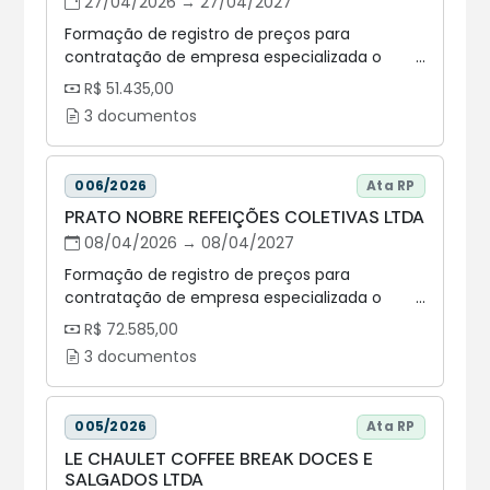
27/04/2026 → 27/04/2027
Formação de registro de preços para
contratação de empresa especializada o
fornecimento de coffee break, coquetel, kit
R$ 51.435,00
lanche e refeições prontas tipo “marmitex”,
3 documentos
conforme demanda, para atender as
necessidades da Assembleia Legislativa do
Estado do Paraná - ALEP. LOTE 4 - Marmitex
006/2026
Ata RP
PRATO NOBRE REFEIÇÕES COLETIVAS LTDA
08/04/2026 → 08/04/2027
Formação de registro de preços para
contratação de empresa especializada o
fornecimento de coffee break, coquetel, kit
R$ 72.585,00
lanche e refeições prontas tipo “marmitex”,
3 documentos
conforme demanda, para atender as
necessidades da Assembleia Legislativa do
Estado do Paraná - ALEP. LOTE 3 - Kit Lanche
005/2026
Ata RP
LE CHAULET COFFEE BREAK DOCES E
SALGADOS LTDA